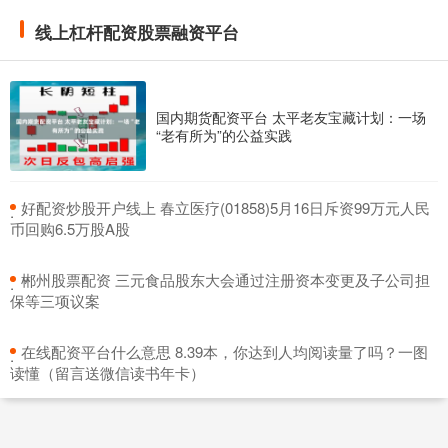
线上杠杆配资股票融资平台
全国前10正规配资公司 创源股份(300703.SZ)：在东南亚的产
能布局增强了成本控制和供应链稳定性
线上杠杆配资股票融资平台
：
2026-05-25
格隆汇5月16日丨创源股份(300703.SZ)于近期投资者关系
国内期货配资平台 太平老友宝藏计划：一场
“老有所为”的公益实践
活动表示，公司出口业务涵盖文教休闲、生活家居及运动
健身(
​好配资炒股开户线上 春立医疗(01858)5月16日斥资99万元人民
杠杆股票软件 天阳科技（300872）8月14日主力资金净买入
·
币回购6.5万股A股
8616.20万元
线上杠杆配资股票融资平台
：
2026-06-19
​郴州股票配资 三元食品股东大会通过注册资本变更及子公司担
·
证券之星消息，截至2025年8月14日收盘，天阳科技
保等三项议案
(300872)报收于26.09元，上涨1.6%，换手率21.72%
​在线配资平台什么意思 8.39本，你达到人均阅读量了吗？一图
·
读懂（留言送微信读书年卡）