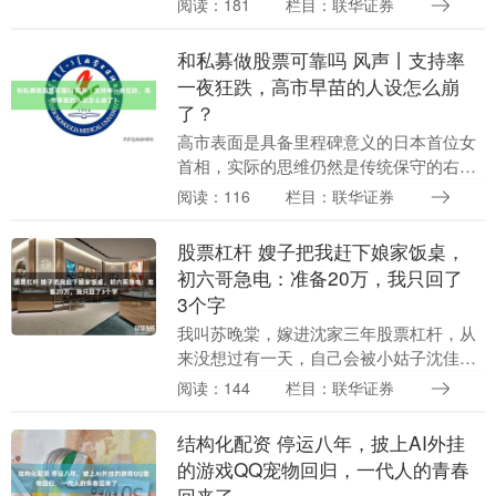
阅读：181
栏目：联华证券
兴智贰号签署《融资租赁合同》，以售
后....
和私募做股票可靠吗 风声丨支持率
一夜狂跌，高市早苗的人设怎么崩
了？
高市表面是具备里程碑意义的日本首位女
首相，实际的思维仍然是传统保守的右翼
女性。 作者丨郁风和私募做股票可靠吗 媒
阅读：116
栏目：联华证券
体评论员 日本首相高市早苗，近日民调支
持率突然迎....
股票杠杆 嫂子把我赶下娘家饭桌，
初六哥急电：准备20万，我只回了
3个字
我叫苏晚棠，嫁进沈家三年股票杠杆，从
来没想过有一天，自己会被小姑子沈佳慧
从娘家饭桌上赶下来。 事情发生在大年三
阅读：144
栏目：联华证券
十。那天从早上开始，我就像一只陀螺一
样在老宅的厨房....
结构化配资 停运八年，披上AI外挂
的游戏QQ宠物回归，一代人的青春
回来了……