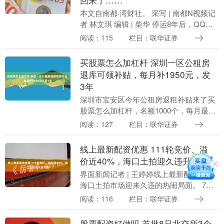
本文自南都·湾财社。 采写 | 南都N视频记
者 林文琪 编辑 | 柴华 停运8年后，QQ宠
物披上“AI外挂”回归？7月27日，腾讯QQ
阅读：115
栏目：联华证券
宣布QQ宠物焕新回归。作为....
买股票怎么加杠杆 深圳一区公租房
退库可领补贴，每月补1950元，发
3年
深圳市宝安区今年公租房退租补贴来了买
股票怎么加杠杆，名额1000个，每月最高
可领1950元，连发3年。 近日，深圳市宝
阅读：127
栏目：联华证券
安区住房和建设局发布《关于2026年度面
向....
线上最新配资优惠 111轮竞价、溢
价近40%，海口土拍迎久违升温
界面新闻记者 | 王婷婷线上最新配资优惠
海口土拍市场迎来久违的热闹局面。 7月
23日，海口长秀片区一宗地块被摆上拍卖
阅读：116
栏目：联华证券
桌，地块吸引来4家房企激烈竞争，现场经
历1....
股票配资好做吗 首批8只北交所3个