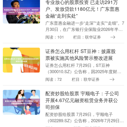
专业放心的股票投资 已走访291万
户、发放贷款1180亿元！广东普惠
金融“走到实处”
广东普惠金融进一步“走深”“走实”“走细”。7
月30日，在广东银行业保险业2026年半年
度新闻通气会上，广东金融监管局党委委
阅读：101
栏目：联华证券
员、副局长曹光群介绍了上半年广东银
行....
证券怎么用杠杆 ST豆神：披露股
票被实施其他风险警示整改进展
证券怎么用杠杆 7月29日，ST豆神
（300010.SZ）公告称，因2025年度财务
报告内部控制审计报告被出具否定意见，
阅读：72
栏目：联华证券
公司股票自2026年5月6日开市起被实施....
配资炒股给股票 宇顺电子：子公司
开展4.67亿元融资租赁业务并获公
司担保
配资炒股给股票 7月29日，宇顺电子
（002289.SZ）公告称，2026年7月29日配
资炒股给股票，全资子公司中恩云信息与