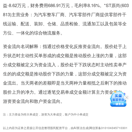
益-8.62万元，财务费用686.91万元，毛利率8.16%。*ST原尚(603
813)主营业务：为汽车整车厂商、汽车零部件厂商提供零部件干
线运输、配送、装卸、仓储、品质检验、流通加工以及包装等全
方位、一体化的综合物流服务。
资金流向名词解释：指通过价格变化反推资金流向。股价处于上
升状态时主动性买单形成的成交额是推动股价上涨的力量，这部
分成交额被定义为资金流入，股价处于下跌状态时主动性卖单产
生的的成交额是推动股价下跌的力量，这部分成交额被定义为资
金流出。当天两者的差额即是当天两种力量相抵之后剩下的推动
股价上升的净力。通过逐笔交易单成交金额计算主力资金流向、
游资资金流向和散户资金流向。
注：主力资金为特大单成交，游资为大单成交，散户为中小单成交
以上内容为证券之星据公开信息整理股民配资平台，由AI算法生成(网信算备310104345710301