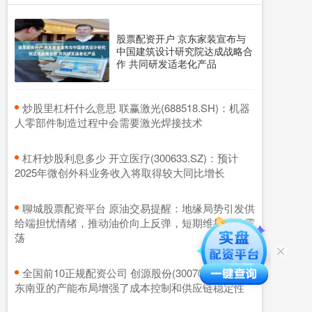
股票配资开户 京东家装宣布与
中国建筑设计研究院达成战略合
作 共同研发适老化产品
​炒股里杠杆什么意思 联赢激光(688518.SH)：机器
人零部件制造过程中会需要激光焊接技术
​杠杆炒股利息多少 开立医疗(300633.SZ)：预计
2025年微创外科业务收入将取得较大同比增长
​聊城股票配资平台 原油交易提醒：地缘局势引发供
给端担忧情绪，推动油价向上反弹，短期维持箱体震
荡
​全国前10正规配资公司 创源股份(300703.SZ)：在
东南亚的产能布局增强了成本控制和供应链稳定性