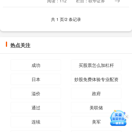
阅读：112
栏目：联华证券
1.3657回撤至1.3302，随后反弹....
共 1 页/2 条记录
热点关注
成功
买股票怎么加杠杆
日本
炒股免费体验专业配资
溢价
政府
通过
美联储
连续
美军