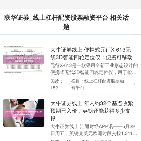
联华证券_线上杠杆配资股票融资平台 相关话
题
大牛证券线上 便携式元征X-613无
线3D智能四轮定位仪：便携可移动
元征X-613是一款采用全新工业形态设计的
便携式无线3D智能四轮定位仪，用于检测
汽车车轮之间的相对位置和角度，帮助维
栏目：线上杠杆配资股票融
阅读：
修技师准确调整车轮定位参数，使其符合
资平台
152
设计及安....
大牛证券线上 年内约32个基点收紧
预期已入价，英镑还能获得多少支
撑
大牛证券线上 汇通财经APP讯——5月29
日周五，英镑兑美元欧洲时段交投1.341附
近，日内承压。日线图显示，汇价此前自