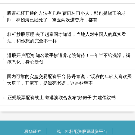
股票杠杆开通的方法有几种 贾雨村再小人，那也是黛玉的老
师。林如海已经死了，黛玉两次进贾府，都有
杠杆炒股原理 去了趟泰国才知道，当地人对中国人的真实看
法，和你想的完全不一样
港股开户配资 知名歌手惨遭养老院苛待！一年半不给洗澡，褥
疮恶化，身心受创
国内可靠的实盘交易配资平台 陈丹青说：“现在的年轻人喜欢买
大房子，开豪车，娶漂亮老婆，这是欲望不
正规股票配资线上 粤港澳联合发布“好房子”共建倡议书
联华证券
线上杠杆配资股票融资平台