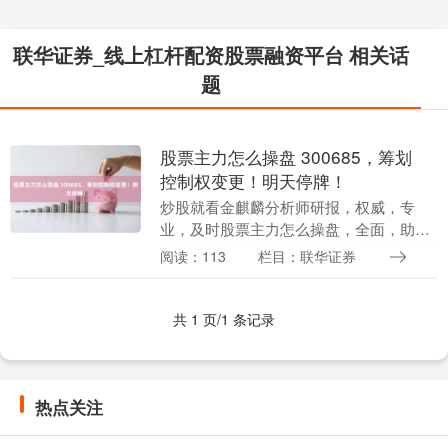
联华证券_线上杠杆配资股票融资平台 相关话
题
股票主力怎么操盘 300685，筹划
控制权变更！明天停牌！
炒股就看金麒麟分析师研报，权威，专
业，及时股票主力怎么操盘，全面，助您
挖掘潜力主题机会！ 5月31日晚间，艾德
阅读：113
栏目：联华证券
生物（300685）公告称，控股股东前瞻投
资（香港....
共 1 页/1 条记录
热点关注