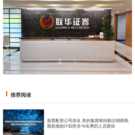
推荐阅读
股票配资公司排名 美的集团将回购注销两期
股权激励计划所涉16名离职人员股份