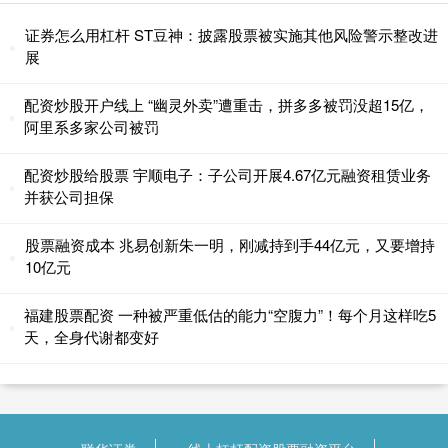
证券怎么用杠杆 ST豆神：披露股票被实施其他风险警示整改进
展
配资炒股开户线上 “幽灵外卖”遭重击，拼多多被罚没超15亿，
阿里系多家公司被罚
配资炒股给股票 宇顺电子：子公司开展4.67亿元融资租赁业务
并获公司担保
股票融资成本 兆易创新朱一明，刚减持到手44亿元，又要增持
10亿元
福建股票配资 一种被严重低估的能力“空腹力”！每个月这样吃5
天，全身代谢都变好