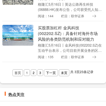
格隆汇5月16日丨英达公路再生科技
(06888.HK)发布公告，公司获受托人知
会，就根据英达股份奖励计划而言，受托
阅读：144
栏目：联华证券
人已于市场再购买140万股。 【免责声
明】本文....
买股票加杠杆 金风科技
(002202.SZ)：具备针对海外市场
风险的各类防范机制和应对能力
格隆汇5月16日丨金风科技(002202.SZ)在
互动平台表示，公司目前开展业务的区域
总体政治、经济和安全形势稳定，对订单
阅读：135
栏目：联华证券
执行不存在显著性风险。公司应对突发事
件....
共
3
页
23
条记录
首页
1
2
3
下一页
末页
热点关注